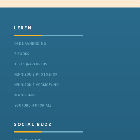
Slide 5 of 14.
LEREN
IN DE AANBIEDING
E-BOOKS
TESTS JAARCURSUS
KENNISQUIZ PHOTOSHOP
KENNISQUIZ VORMGEVING
KENNISBANK
YOUTUBE -TUTORIALS
SOCIAL BUZZ
BEOORDEEL ONS