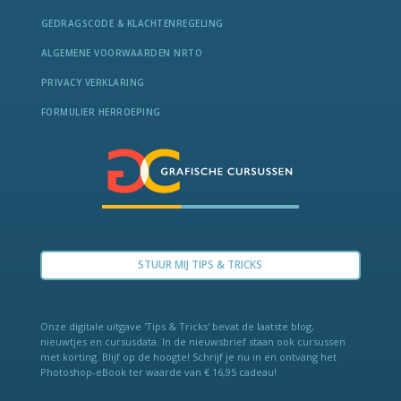
GEDRAGSCODE & KLACHTENREGELING
ALGEMENE VOORWAARDEN NRTO
PRIVACY VERKLARING
FORMULIER HERROEPING
STUUR MIJ TIPS & TRICKS
Onze digitale uitgave 'Tips & Tricks' bevat de laat­ste blog,
nieuwtjes en cursus­data. In de nieuws­brief staan ook cur­sus­sen
met kor­ting. Blijf op de hoogte! Schrijf je nu in en ontvang het
Photo­shop-eBook ter waarde van € 16,95 cadeau!