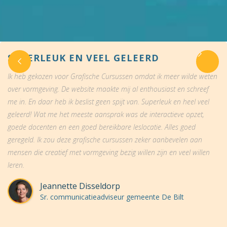
SUPERLEUK EN VEEL GELEERD
Ik heb gekozen voor Grafische Cursussen omdat ik meer wilde weten
over vormgeving. De website maakte mij al enthousiast en schreef
me in. En daar heb ik beslist geen spijt van. Superleuk en heel veel
geleerd! Wat me het meeste aansprak was de interactieve opzet,
goede docenten en een goed bereikbare leslocatie. Alles goed
geregeld. Ik zou deze grafische cursussen zeker aanbevelen aan
mensen die creatief met vormgeving bezig willen zijn en veel willen
leren.
Jeannette Disseldorp
Sr. communicatieadviseur gemeente De Bilt