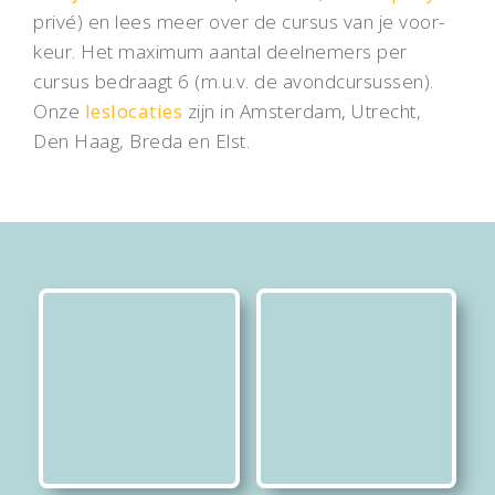
privé) en lees meer over de cursus van je voor­
keur. Het maxi­mum aantal deel­nemers per
cursus be­draagt 6 (m.u.v. de avond­cursus­sen).
Onze
les­locaties
zijn in Amster­dam, Utrecht,
Den Haag, Breda en Elst.