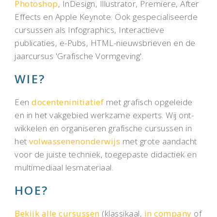
Photoshop
, InDesign, Illustrator, Premiere, After
Effects en Apple Keynote. Ook gespeci­aliseerde
cursussen als Info­graphics, Inter­actieve
publicaties, e-Pubs, HTML-nieuws­brieven en de
jaarcursus 'Grafische Vorm­geving'.
WIE?
Een
docenteninitiatief
met grafisch opge­leide
en in het vak­gebied werk­zame experts. Wij ont­
wik­­ke­len en organiseren grafi­sche cur­sus­­sen in
het
volwas­senen­onderwijs
met grote aan­­dacht
voor de juiste techniek, toe­­ge­­paste didac­­tiek en
multi­­medi­aal les­mate­riaal.
HOE?
Bekijk alle cursussen
(klassi­kaal,
in com­pany
of