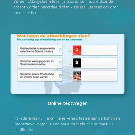
Via een LMS-systeem lever je op­drachten in, die door de
docent worden beoordeeld of in klassi­kaal verband ook door
mede­cur­sisten.
Online testvragen
Na iedere les kun je online je kennis tes­ten aan de hand van
interactieve vra­gen. Geen saaie multiple-choice maar via
gami­fica­tion.