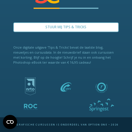
STUUR MIJ TIPS & TRICKS
Onze digitale uitgave 'Tips & Tricks' bevat de laat­ste blog,
nieuwtjes en cursus­data. In de nieuws­brief staan ook cur­sus­sen
met kor­ting. Blijf op de hoogte! Schrijf je nu in en ontvang het
Photo­shop-eBook ter waarde van € 16,95 cadeau!
© GRAFISCHE CURSUSSEN IS ONDERDEEL VAN OPTION ONE • 2026