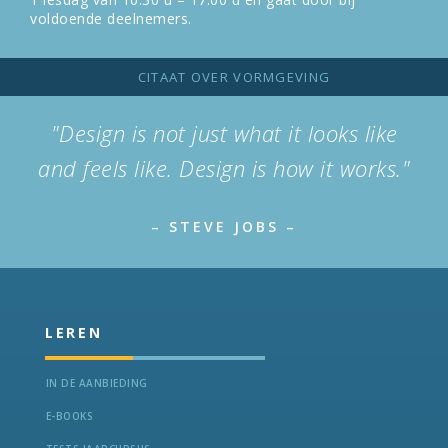
voldoende deelnemers.
CITAAT OVER VORMGEVING
"Design is not just what it looks like
and feels like. Design is how it works."
– STEVE JOBS –
LEREN
IN DE AANBIEDING
E-BOOKS