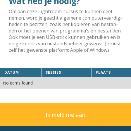
Wat heb je nodig?
Om aan deze Lightroom-cursus te kunnen deel­
nemen, word je geacht alge­mene com­puter­­vaardig­
heden te bezit­ten, zoals het kopiëren van bestan­
den of het openen van pro­gramma's en bestan­den.
Ook moet je een USB-stick kunnen gebrui­ken en is
enige ken­nis van bestands­beheer gewenst. Je kiest
zelf het ge­wenste platform: Apple of Win­dows.
DATUM
SESSIES
PLAATS
No items found.
Ik meld me aan