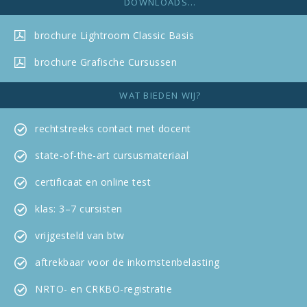
DOWNLOADS...
brochure
Lightroom Classic Basis
brochure Grafische Cursussen
WAT BIEDEN WIJ?
rechtstreeks contact met docent
state-of-the-art cursus­materiaal
certificaat en online test
klas: 3–7 cursisten
vrijgesteld van btw
aftrekbaar voor de inkomsten­belasting
NRTO- en CRKBO-registratie