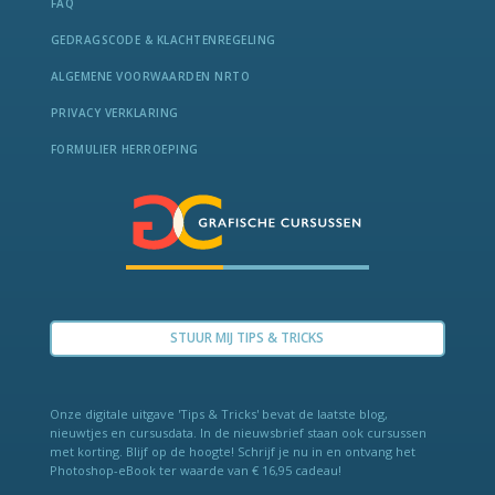
FAQ
GEDRAGSCODE & KLACHTENREGELING
ALGEMENE VOORWAARDEN NRTO
PRIVACY VERKLARING
FORMULIER HERROEPING
STUUR MIJ TIPS & TRICKS
Onze digitale uitgave 'Tips & Tricks' bevat de laat­ste blog,
nieuwtjes en cursus­data. In de nieuws­brief staan ook cur­sus­sen
met kor­ting. Blijf op de hoogte! Schrijf je nu in en ontvang het
Photo­shop-eBook ter waarde van € 16,95 cadeau!