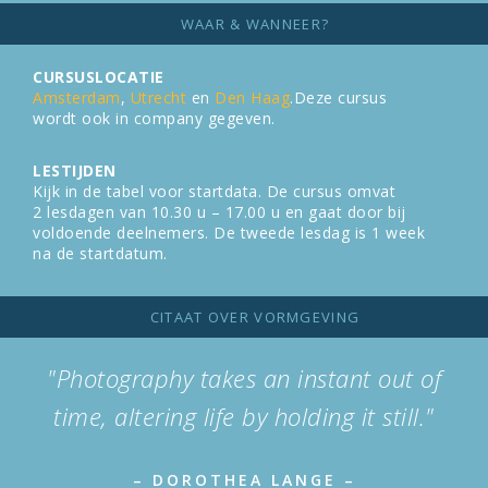
WAAR & WANNEER?
CURSUSLOCATIE
Amsterdam
,
Utrecht
en
Den Haag
.Deze cursus
wordt ook in company gegeven.
LESTIJDEN
Kijk in de tabel voor startdata. De cursus omvat
2 lesdagen van 10.30 u – 17.00 u en gaat door bij
voldoende deelnemers. De tweede lesdag is 1 week
na de startdatum.
CITAAT OVER VORMGEVING
"Photography takes an instant out of
time, altering life by holding it still."
– DOROTHEA LANGE –