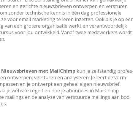
eheren en gerichte nieuwsbrieven ontwerpen en ver­stu­ren.
 om zonder technische kennis in één dag professionele
 ze voor email marketing te leren inzetten. Ook als je op ee
g van een grotere organisatie werkt en verantwoordelijk
 cursus voor jou ontwikkeld. Vanaf twee medewerkers wordt
en.
s
Nieuws­brieven met MailChimp
kun je zelf­stan­dig pro­fes
ven ont­wer­pen, versturen en analy­seren. Je leert de vorm­
passen en je ontwerpt een geheel eigen nieuws­brief.
 via je website regelt en hoe je abonnees in MailChimp
 mailings en de analyse van verstuurde mailings aan bod.
sus: