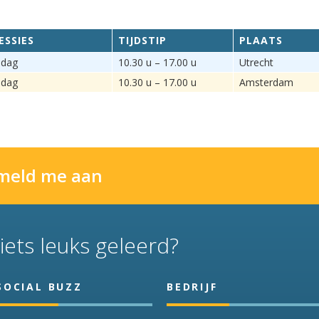
ESSIES
TIJDSTIP
PLAATS
 dag
10.30 u – 17.00 u
Utrecht
 dag
10.30 u – 17.00 u
Amsterdam
 meld me aan
iets leuks geleerd?
SOCIAL BUZZ
BEDRIJF