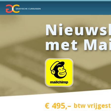
Nieuws
met Ma
€
495,–
btw vrijges