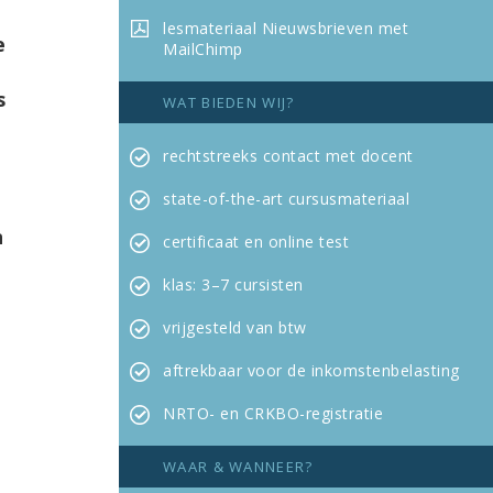
lesmateriaal
Nieuwsbrieven met
e
MailChimp
s
WAT BIEDEN WIJ?
rechtstreeks contact met docent
state-of-the-art cursus­materiaal
n
certificaat en online test
klas: 3–7 cursisten
vrijgesteld van btw
aftrekbaar voor de inkomsten­belasting
NRTO- en CRKBO-registratie
WAAR & WANNEER?