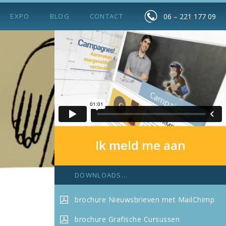
EXPO
BLOG
CONTACT
06 – 221 177 09
Ik meld me aan
DOWNLOADS...
brochure
Nieuwsbrieven met MailChimp
brochure Grafische Cursussen