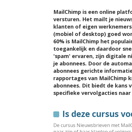
MailChimp is een online plat
versturen. Het mailt je nieuw
klanten of eigen werknemers)
(mobiel of desktop) goed wo
60% is MailChimp het populai
toegankelijk en daardoor sne
'spam' ervaren, zijn digital
je abonnees. Door de automa
abonnees gerichte informatie
rapportages van MailChimp krij
abonnees. Dit biedt de kans 
specifieke vervolgacties naar
Is deze cursus vo
De cursus Nieuwsbrieven met MailCh
naar zijn of haar klanten of volger