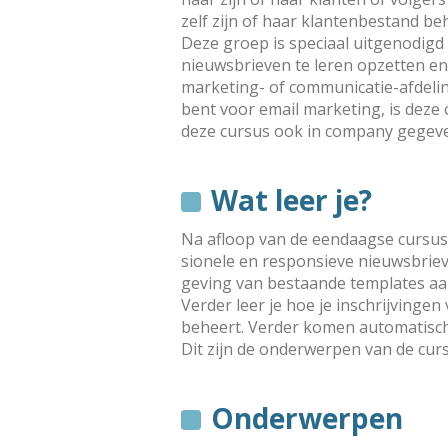
zelf zijn of haar klanten­bestand b
Deze groep is speciaal uitgenodigd
nieuws­brieven te leren opzetten en
marketing- of communicatie-afdelin
bent voor email marketing, is deze
deze cursus ook in company gegev
Wat leer je?
Na afloop van de eendaagse cursu
si­o­nele en respon­sieve nieuws­brie
geving van bestaande templates aan
Verder leer je hoe je inschrijvingen
beheert. Verder komen automatische
Dit zijn de onderwerpen van de cur
Onderwerpen