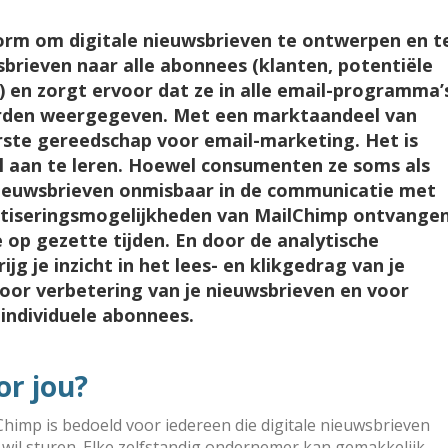
form om digitale nieuwsbrieven te ontwerpen en t
sbrieven naar alle abonnees (klanten, potentiële
 en zorgt ervoor dat ze in alle email-programma’
rden weer­gegeven. Met een marktaandeel van
rste gereedschap voor email-marketing. Het is
l aan te leren. Hoewel consumenten ze soms als
e nieuwsbrieven onmisbaar in de communicatie met
tiseringsmogelijkheden van MailChimp ontvange
 op gezette tijden. En door de analytische
g je inzicht in het lees- en klikgedrag van je
voor verbetering van je nieuwsbrieven en voor
 individuele abonnees.
or jou?
imp is bedoeld voor iedereen die digitale nieuws­brieven
s wil sturen. Elke zelfstandig ondernemer kan ge­makkelijk