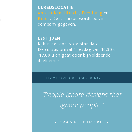
CURSUSLOCATIE
Amsterdam
,
Utrecht
,
Den Haag
en
Breda
. Deze cursus wordt ook in
n
company gegeven.
LESTIJDEN
Kijk in de tabel voor startdata.
De cursus omvat 1 lesdag van 10.30 u –
17.00 u en gaat door bij voldoende
deelnemers.
­
CITAAT OVER VORMGEVING
“People ignore designs that
ignore people.”
– FRANK CHIMERO –