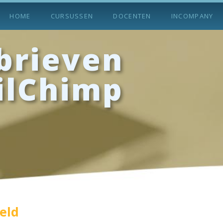
HOME
CURSUSSEN
DOCENTEN
INCOMPANY
brieven
ilChimp
teld