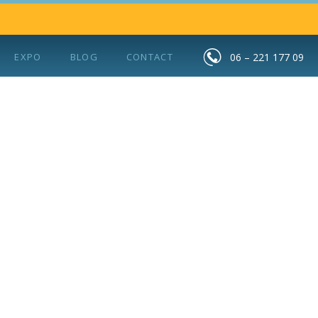
EXPO
BLOG
CONTACT
06 – 221 177 09