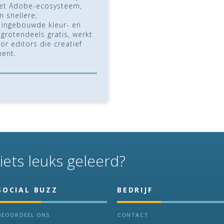
 het Adobe-ecosysteem,
 snellere,
t ingebouwde kleur- en
grotendeels gratis, werkt
or editors die creatief
ent.
iets leuks geleerd?
SOCIAL BUZZ
BEDRIJF
BEOORDEEL ONS
CONTACT