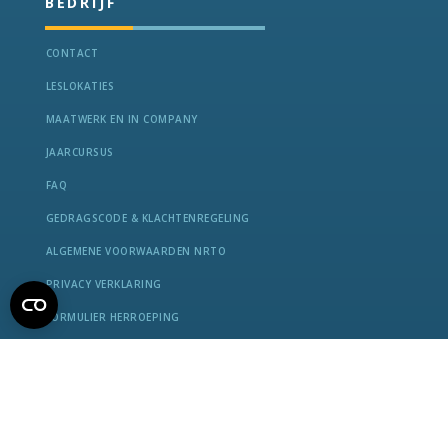
BEDRIJF
CONTACT
LESLOKATIES
MAATWERK EN IN COMPANY
JAARCURSUS
FAQ
GEDRAGSCODE & KLACHTENREGELING
ALGEMENE VOORWAARDEN NRTO
PRIVACY VERKLARING
FORMULIER HERROEPING