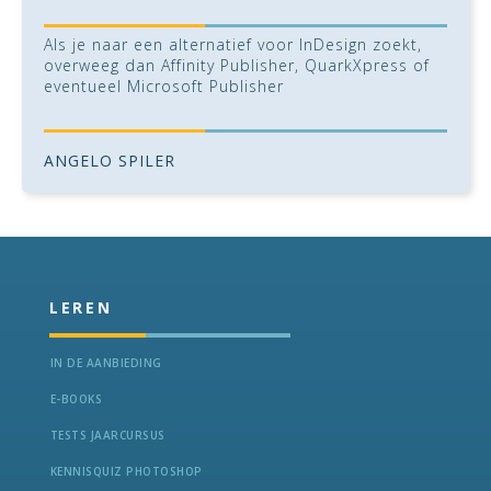
Als je naar een alternatief voor InDesign zoekt,
overweeg dan Affinity Publisher, QuarkXpress of
eventueel Microsoft Publisher
ANGELO SPILER
LEREN
IN DE AANBIEDING
E-BOOKS
TESTS JAARCURSUS
KENNISQUIZ PHOTOSHOP